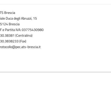
TS Brescia
iale Duca degli Abruzzi, 15
5124 Brescia
F e Partita IVA: 03775430980
30.38381 (Centralino)
30.3838233 (Fax)
rotocollo@pec.ats-brescia.it