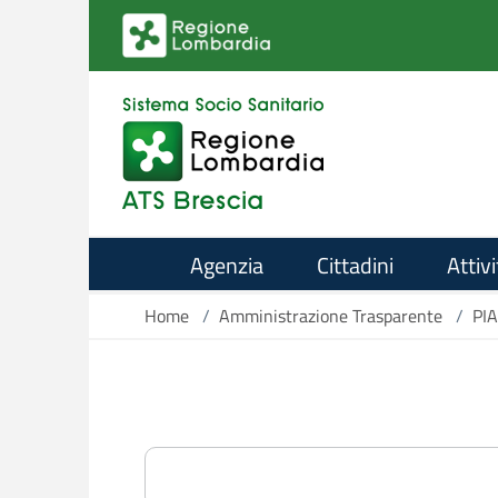
Salta al contenuto principale
Agenzia
Cittadini
Attivi
Home
/
Amministrazione Trasparente
/
PI