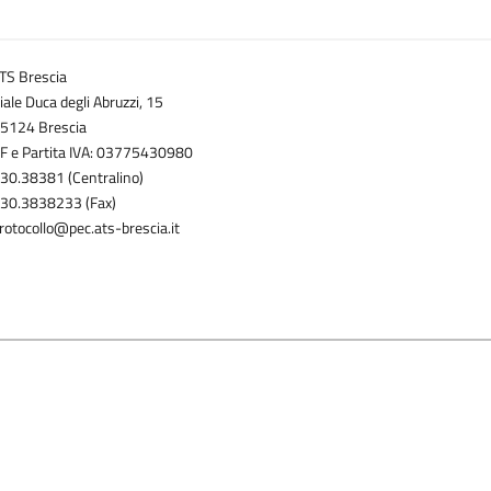
TS Brescia
iale Duca degli Abruzzi, 15
5124 Brescia
F e Partita IVA: 03775430980
30.38381 (Centralino)
30.3838233 (Fax)
rotocollo@pec.ats-brescia.it