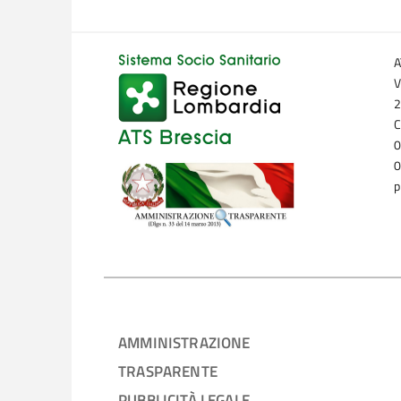
A
V
2
C
0
0
p
AMMINISTRAZIONE
TRASPARENTE
PUBBLICITÀ LEGALE