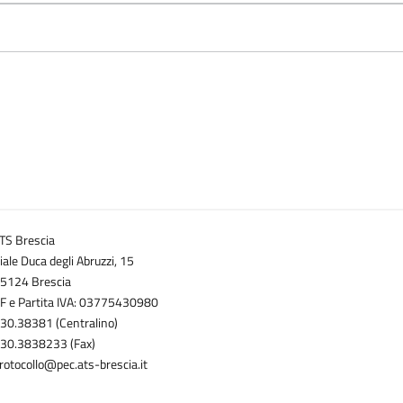
TS Brescia
iale Duca degli Abruzzi, 15
5124 Brescia
F e Partita IVA: 03775430980
30.38381 (Centralino)
30.3838233 (Fax)
rotocollo@pec.ats-brescia.it