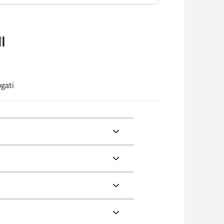
I
ogati