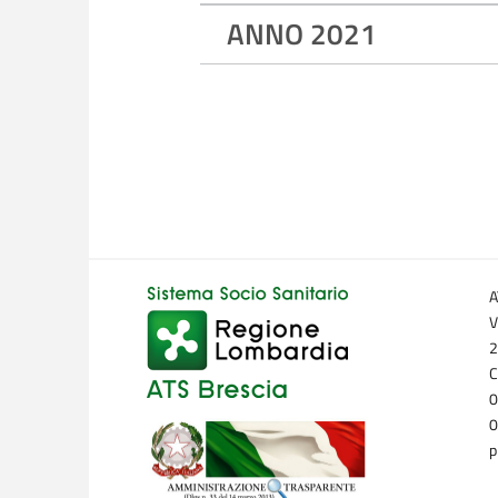
ANNO 2021
A
V
2
C
0
0
p