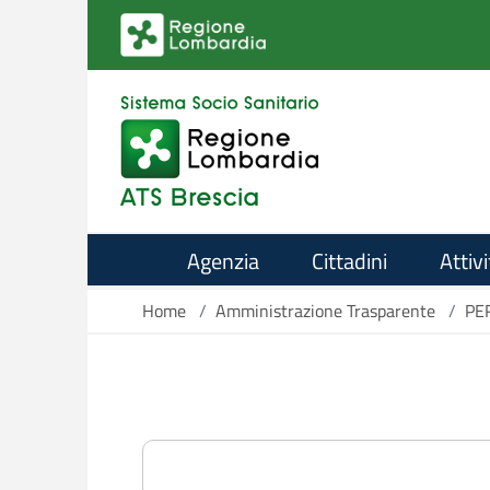
Salta al contenuto principale
Agenzia
Cittadini
Attivi
Home
/
Amministrazione Trasparente
/
PE