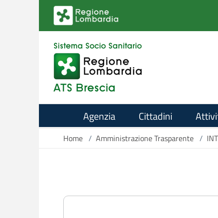
Salta al contenuto principale
Agenzia
Cittadini
Attivi
Home
/
Amministrazione Trasparente
/
IN