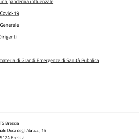
d una pandemia influenzale
a Covid-19
 Generale
irigenti
 materia di Grandi Emergenze di Sanità Pubblica
TS Brescia
iale Duca degli Abruzzi, 15
5124 Brescia