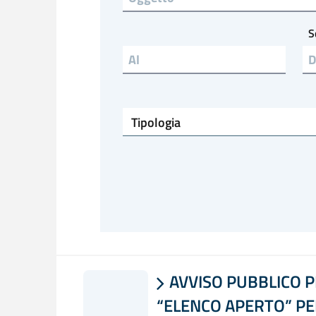
S
Emesso al
Tipologia
AVVISO PUBBLICO PE

“ELENCO APERTO” PE