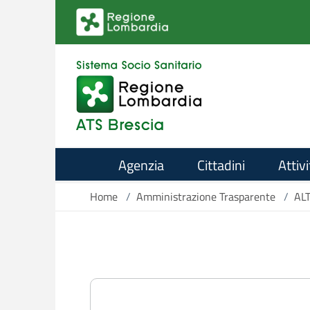
Salta al contenuto principale
Agenzia
Cittadini
Attivi
Home
/
Amministrazione Trasparente
/
AL