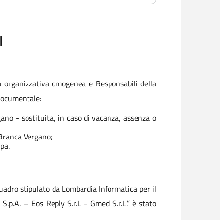
I
ea organizzativa omogenea e Responsabili della
 documentale:
ano - sostituita, in caso di vacanza, assenza o
 Branca Vergano;
pa.
quadro stipulato da Lombardia Informatica per il
.p.A. – Eos Reply S.r.L - Gmed S.r.L.” è stato