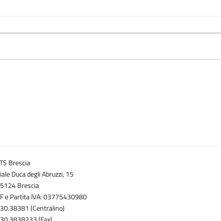
TS Brescia
iale Duca degli Abruzzi, 15
5124 Brescia
F e Partita IVA: 03775430980
30.38381 (Centralino)
30.3838233 (Fax)