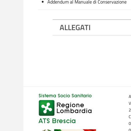
Addendum al Manuale di Conservazione
ALLEGATI
A
V
2
C
0
0