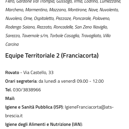
Flero, Gardone Val Trompia, Gussago, Irma, Lodrino, Lumezzane,
Marcheno, Marmentino, Mazzano, Montirone, Nave, Nuvolento,
Nuvolera, Ome, Ospitaletto, Pezzaze, Poncarale, Polaveno,
Rodengo Saiano, Rezzato, Roncadelle, San Zeno Naviglio,
Sarezzo, Tavernole s/m, Torbole Casaglia, Travagliato, Villa
Carcina
Equipe Territoriale 2 (Franciacorta)
Rovato
- Via Castello, 33
Orari segreteria
: da lunedì a venerdì 09.00 - 12.00
Tel.
030/3838966
Mail:
Igiene e Sanità Pubblica (ISP)
: IgieneFranciacorta@ats-
brescia.it
Igiene degli Alimenti e Nutrizione (IAN
):