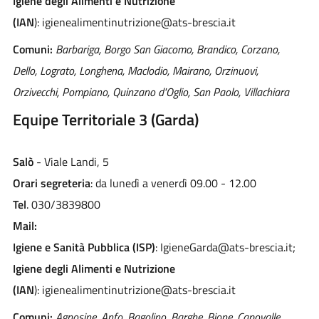
Igiene degli Alimenti e Nutrizione
(IAN
): igienealimentinutrizione@ats-brescia.it
Comuni:
Barbariga, Borgo San Giacomo, Brandico, Corzano,
Dello, Lograto, Longhena, Maclodio, Mairano, Orzinuovi,
Orzivecchi, Pompiano, Quinzano d'Oglio, San Paolo, Villachiara
Equipe Territoriale 3 (Garda)
Salò
- Viale Landi, 5
Orari segreteria
: da lunedì a venerdì 09.00 - 12.00
Tel
. 030/3839800
Mail:
Igiene e Sanità Pubblica (ISP)
: IgieneGarda@ats-brescia.it;
Igiene degli Alimenti e Nutrizione
(IAN
): igienealimentinutrizione@ats-brescia.it
Comuni:
Agnosine, Anfo, Bagolino, Barghe, Bione, Capovalle,