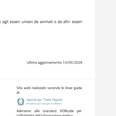
FAQ PER IL CI
Cosa si può far
 agli esseri umani da animali o da altri esseri
Bisogna sempre 
Ultimo aggiornamento: 13/05/2026
Sito web realizzato secondo le linee guida
di:
Aderiamo allo standard HONcode per
l'affidabilità dell'informazione medica.