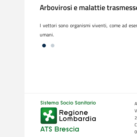
Arbovirosi e malattie trasmess
I vettori sono organismi viventi, come ad esem
umani.
A
V
2
C
0