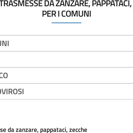
TRASMESSE DA ZANZARE, PAPPATACI,
PER I COMUNI
UNI
CO
OVIROSI
sse da zanzare, pappataci, zecche