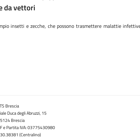
e da vettori
pio insetti e zecche, che possono trasmettere malattie infettive
TS Brescia
iale Duca degli Abruzzi, 15
5124 Brescia
F e Partita IVA: 03775430980
30.38381 (Centralino)