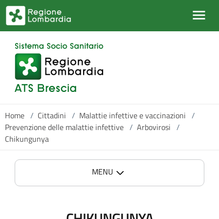
Salta al contenuto principale
Home
/
Cittadini
/
Malattie infettive e vaccinazioni
/
Prevenzione delle malattie infettive
/
Arbovirosi
/
Chikungunya
MENU
CHIKUNGUNYA