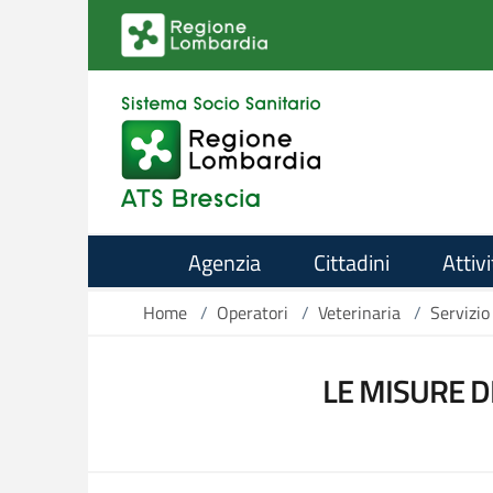
Salta al contenuto principale
Agenzia
Cittadini
Attivi
Home
/
Operatori
/
Veterinaria
/
Servizio
LE MISURE D