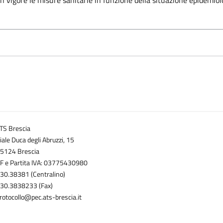
 vigore le misure sanitarie in funzione della situazione epidemiol
TS Brescia
iale Duca degli Abruzzi, 15
5124 Brescia
F e Partita IVA: 03775430980
30.38381 (Centralino)
30.3838233 (Fax)
rotocollo@pec.ats-brescia.it