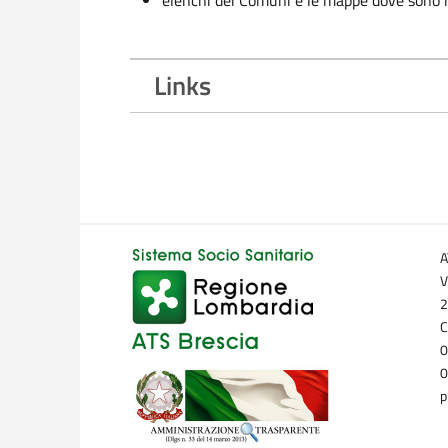
elenchi dei Comuni e le mappe dove sono in
Links
A
V
2
C
0
0
p