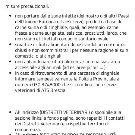
misure precauzionali:
non portare dalle zone infette (del nostro o di altri Paesi
dell'Unione Europea o Paesi Terzi), prodotti a base di
carne suina o di cinghiale, quali, ad esempio, carne
fresca e carne surgelata, salsicce, prosciutti, lardo, che
non siano etichettati con bollo sanitario ovale;
smaltire i rifiuti alimentari depositandoli in contenitori
chiusi e non somministrarli per nessuna ragione ai suini
domestici o ai cinghiali;
non abbandonare rifiuti alimentari in qualsiasi area
accessibile agli animali (ad es. aree picnic ….)
In caso di ritrovamento di una carcassa di cinghiale
Informare tempestivamente la Polizia Provinciale al
numero 030 3748000 che si coordina con i servizi
veterinari di ATS Brescia
All'indirizzo (DISTRETTI VETERINARI) disponibile alla
sezione links, a fondo pagina; sono reperibili i contatti
dei Distretti Veterinari e i rispettivi territori di
competenza.
All'indirizzo (SERVIZIO DI PRONTA DISPONIBILITÀ