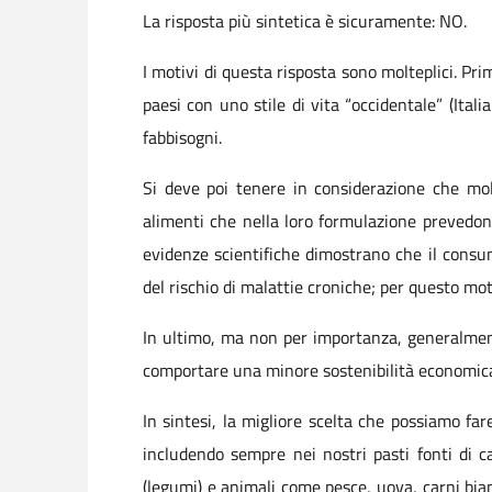
La risposta più sintetica è sicuramente: NO.
I motivi di questa risposta sono molteplici. P
paesi con uno stile di vita “occidentale” (Ital
fabbisogni.
Si deve poi tenere in considerazione che molt
alimenti che nella loro formulazione prevedono 
evidenze scientifiche dimostrano che il consum
del rischio di malattie croniche; per questo mo
In ultimo, ma non per importanza, generalment
comportare una minore sostenibilità economica 
In sintesi, la migliore scelta che possiamo far
includendo sempre nei nostri pasti fonti di ca
(legumi) e animali come pesce, uova, carni bianc