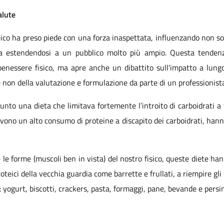
alute
ico ha preso piede con una forza inaspettata, influenzando non solo 
ma estendendosi a un pubblico molto più ampio. Questa tendenz
enessere fisico, ma apre anche un dibattito sull'impatto a lungo
e non della valutazione e formulazione da parte di un professionista
nto una dieta che limitava fortemente l’introito di carboidrati a f
vono un alto consumo di proteine a discapito dei carboidrati, hanno 
e le forme (muscoli ben in vista) del nostro fisico, queste diete ha
oteici della vecchia guardia come barrette e frullati, a riempire gli
 yogurt, biscotti, crackers, pasta, formaggi, pane, bevande e persi