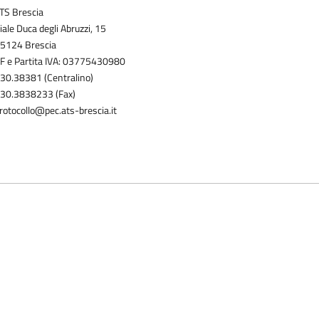
TS Brescia
iale Duca degli Abruzzi, 15
5124 Brescia
F e Partita IVA: 03775430980
30.38381 (Centralino)
30.3838233 (Fax)
rotocollo@pec.ats-brescia.it