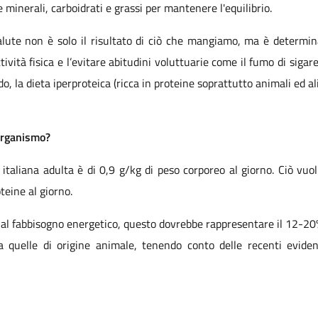
e minerali, carboidrati e grassi per mantenere l'equilibrio.
lute non è solo il risultato di ciò che mangiamo, ma è determinat
ività fisica e l’evitare abitudini voluttuarie come il fumo di sigar
do, la dieta iperproteica (ricca in proteine soprattutto animali ed al
organismo?
 italiana adulta è di 0,9 g/kg di peso corporeo al giorno. Ciò vuol
eine al giorno.
e al fabbisogno energetico, questo dovrebbe rappresentare il 12-20%
o a quelle di origine animale, tenendo conto delle recenti eviden