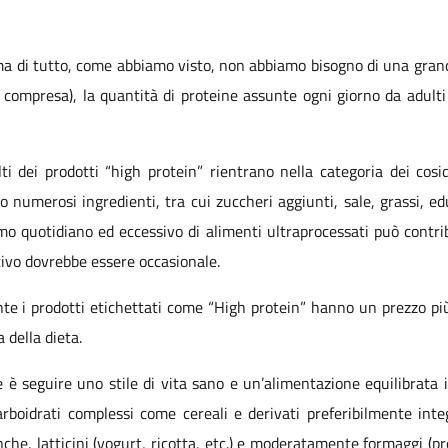
rima di tutto, come abbiamo visto, non abbiamo bisogno di una grand
ia compresa), la quantità di proteine assunte ogni giorno da adulti
i dei prodotti “high protein” rientrano nella categoria dei cosid
numerosi ingredienti, tra cui zuccheri aggiunti, sale, grassi, edu
o quotidiano ed eccessivo di alimenti ultraprocessati può contrib
tivo dovrebbe essere occasionale.
e i prodotti etichettati come “High protein” hanno un prezzo più 
della dieta.
e è seguire uno stile di vita sano e un’alimentazione equilibrata i
rboidrati complessi come cereali e derivati preferibilmente integ
he, latticini (yogurt, ricotta, etc.) e moderatamente formaggi (pre