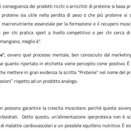
di conseguenza dei prodotti ricchi o arricchiti di proteine si basa 
i proteine sia utile nella perdita di peso o che più proteine s
 macronutriente essenziale per la formazione e il recupero muscol
 per chi pratica sport a livello competitivo o per chi cerca di
 mangiano, meglio è”.
ne"
, ovvero quel processo mentale, ben conosciuto dal marketin
se quanto riportato in etichetta viene percepito come positivo. 
o che mettere in gran evidenza la scritta "Proteine" nel nome del p
azioni” rispetto ad un prodotto analogo.
on possono garantire la crescita muscolare: perché questa avveng
carboidrati. Detto questo, un’alimentazione iperproteica non è sce
i malattie cardiovascolari e un possibile squilibrio nutritivo. È e