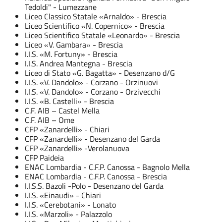
Tedoldi" - Lumezzane
Liceo Classico Statale «Arnaldo» - Brescia
Liceo Scientifico «N. Copernico» - Brescia
Liceo Scientifico Statale «Leonardo» - Brescia
Liceo «V. Gambara» - Brescia
I.I.S. «M. Fortuny» - Brescia
I.I.S. Andrea Mantegna - Brescia
Liceo di Stato «G. Bagatta» - Desenzano d/G
I.I.S. «V. Dandolo» - Corzano - Orzinuovi
I.I.S. «V. Dandolo» - Corzano - Orzivecchi
I.I.S. «B. Castelli» - Brescia
C.F. AIB – Castel Mella
C.F. AIB – Ome
CFP «Zanardelli» - Chiari
CFP «Zanardelli» - Desenzano del Garda
CFP «Zanardelli» -Verolanuova
CFP Paideia
ENAC Lombardia - C.F.P. Canossa - Bagnolo Mella
ENAC Lombardia - C.F.P. Canossa - Brescia
I.I.S.S. Bazoli -Polo - Desenzano del Garda
I.I.S. «Einaudi» - Chiari
I.I.S. «Cerebotani» - Lonato
I.I.S. «Marzoli» - Palazzolo