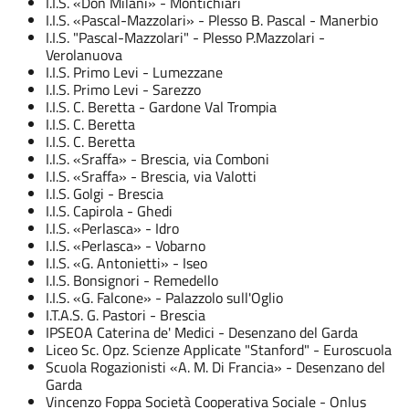
I.I.S. «Don Milani» - Montichiari
I.I.S. «Pascal-Mazzolari» - Plesso B. Pascal - Manerbio
I.I.S. "Pascal-Mazzolari" - Plesso P.Mazzolari -
Verolanuova
I.I.S. Primo Levi - Lumezzane
I.I.S. Primo Levi - Sarezzo
I.I.S. C. Beretta - Gardone Val Trompia
I.I.S. C. Beretta
I.I.S. C. Beretta
I.I.S. «Sraffa» - Brescia, via Comboni
I.I.S. «Sraffa» - Brescia, via Valotti
I.I.S. Golgi - Brescia
I.I.S. Capirola - Ghedi
I.I.S. «Perlasca» - Idro
I.I.S. «Perlasca» - Vobarno
I.I.S. «G. Antonietti» - Iseo
I.I.S. Bonsignori - Remedello
I.I.S. «G. Falcone» - Palazzolo sull'Oglio
I.T.A.S. G. Pastori - Brescia
IPSEOA Caterina de' Medici - Desenzano del Garda
Liceo Sc. Opz. Scienze Applicate "Stanford" - Euroscuola
Scuola Rogazionisti «A. M. Di Francia» - Desenzano del
Garda
Vincenzo Foppa Società Cooperativa Sociale - Onlus