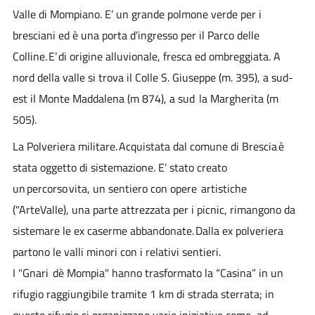
Valle di Mompiano. E’ un grande polmone verde per i
bresciani ed è una porta d’ingresso per il Parco delle
Colline. E’ di origine alluvionale, fresca ed ombreggiata. A
nord della valle si trova il Colle S. Giuseppe (m. 395), a sud-
est il Monte Maddalena (m 874), a sud la Margherita (m
505).
La Polveriera militare. Acquistata dal comune di Brescia è
stata oggetto di sistemazione. E’ stato creato
un percorso vita, un sentiero con opere artistiche
("ArteValle), una parte attrezzata per i picnic, rimangono da
sistemare le ex caserme abbandonate. Dalla ex polveriera
partono le valli minori con i relativi sentieri.
I "Gnari dè Mompia" hanno trasformato la “Casina” in un
rifugio raggiungibile tramite 1 km di strada sterrata; in
questo rifugio si organizzano varie iniziative come, ad