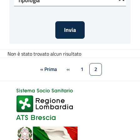
Non è stato trovato alcun risultato
Paginazione
« Prima
‹‹
1
2
Prima pagina
Pagina precedente
Pagina
Pagina attuale