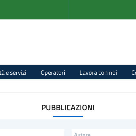
tà e servizi
Operatori
Lavora con noi
C
PUBBLICAZIONI
Autore (field_autore)