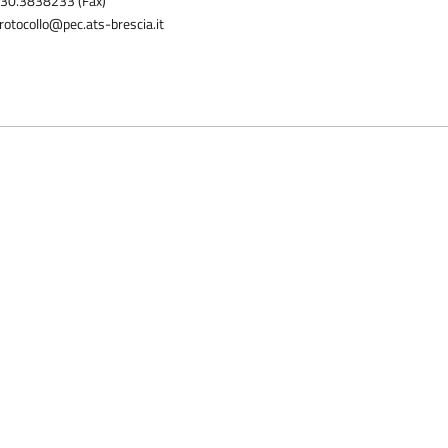
30.3838233 (Fax)
rotocollo@pec.ats-brescia.it