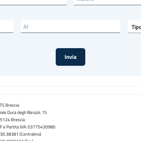
Tipo di rivista
TS Brescia
iale Duca degli Abruzzi, 15
5124 Brescia
F e Partita IVA: 03775430980
30.38381 (Centralino)