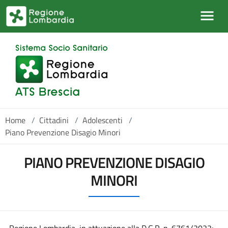
Salta al contenuto principale
Home
/
Cittadini
/
Adolescenti
/
Piano Prevenzione Disagio Minori
PIANO PREVENZIONE DISAGIO
MINORI
Regione Lombardia, in attuazione alla D.G.R. n. 6761/2022: