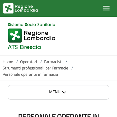
Salta al contenuto principale
Home
/
Operatori
/
Farmacisti
/
Strumenti professionali per Farmacie
/
Personale operante in farmacia
MENU
PERSONALE OPERANTE IN