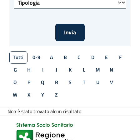
Tipologia
Tutti
0-9
A
B
C
D
E
F
G
H
I
J
K
L
M
N
O
P
Q
R
S
T
U
V
W
X
Y
Z
Non è stato trovato alcun risultato