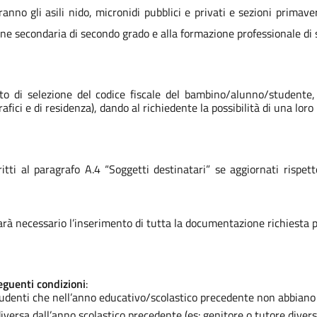
no gli asili nido, micronidi pubblici e privati e sezioni primavera 
uzione secondaria di secondo grado e alla formazione professionale di
atto di selezione del codice fiscale del bambino/alunno/student
grafici e di residenza), dando al richiedente la possibilità di una lor
itti al paragrafo A.4 “Soggetti destinatari” se aggiornati rispe
sarà necessario l’inserimento di tutta la documentazione richiesta pe
eguenti condizioni
:
denti che nell’anno educativo/scolastico precedente non abbiano f
diversa dall’anno scolastico precedente
(es: genitore o tutore diver