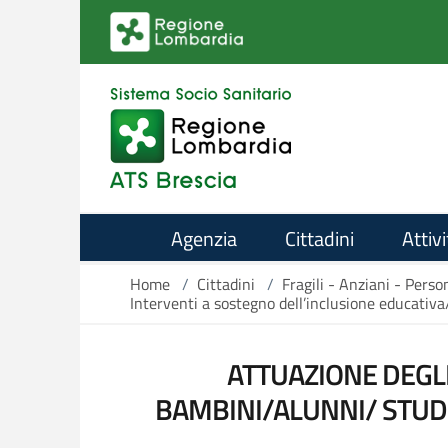
Salta al contenuto principale
Agenzia
Cittadini
Attivi
Home
/
Cittadini
/
Fragili - Anziani - Perso
Interventi a sostegno dell’inclusione educativ
ATTUAZIONE DEGLI
BAMBINI/ALUNNI/ STUDE