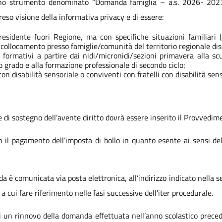
uno strumento denominato “Domanda famiglia – a.s. 2026- 2027 inc
reso visione della informativa privacy e di essere:
idente fuori Regione, ma con specifiche situazioni familiari (a 
 collocamento presso famiglie/comunità del territorio regionale di
 e formativi a partire dai nidi/micronidi/sezioni primavera alla scu
do grado e alla formazione professionale di secondo ciclo;
on disabilità sensoriale o conviventi con fratelli con disabilità sens
 di sostegno dell’avente diritto dovrà essere inserito il Provvedi
l pagamento dell’imposta di bollo in quanto esente ai sensi dell
 è comunicata via posta elettronica, all’indirizzo indicato nella se
a cui fare riferimento nelle fasi successive dell’iter procedurale.
i un rinnovo della domanda effettuata nell’anno scolastico precede