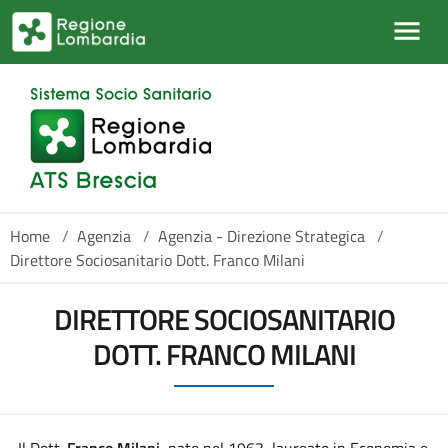
Salta al contenuto principale
Home
/
Agenzia
/
Agenzia - Direzione Strategica
/
Direttore Sociosanitario Dott. Franco Milani
DIRETTORE SOCIOSANITARIO
DOTT. FRANCO MILANI
Il Dott.
Franco Milani
, nato nel 1963, laureato in Economia e