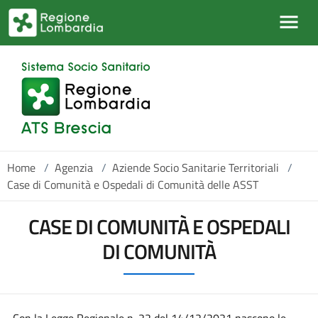
Salta al contenuto principale
Home
/
Agenzia
/
Aziende Socio Sanitarie Territoriali
/
Case di Comunità e Ospedali di Comunità delle ASST
CASE DI COMUNITÀ E OSPEDALI
DI COMUNITÀ
Con la
Legge Regionale n. 22 del 14/12/2021
nascono le