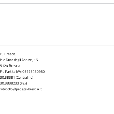
TS Brescia
iale Duca degli Abruzzi, 15
5124 Brescia
F e Partita IVA: 03775430980
30.38381 (Centralino)
30.3838233 (Fax)
rotocollo@pec.ats-brescia.it