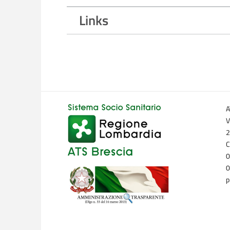
Links
A
V
2
C
0
0
p