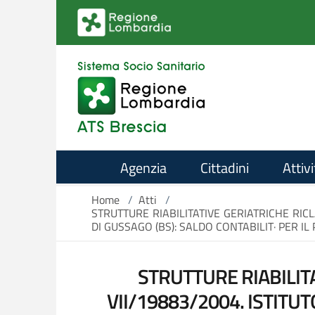
Salta al contenuto principale
Agenzia
Cittadini
Attivi
Home
/
Atti
/
STRUTTURE RIABILITATIVE GERIATRICHE RICLA
DI GUSSAGO (BS): SALDO CONTABILIT· PER IL 
STRUTTURE RIABILITA
VII/19883/2004. ISTITUT