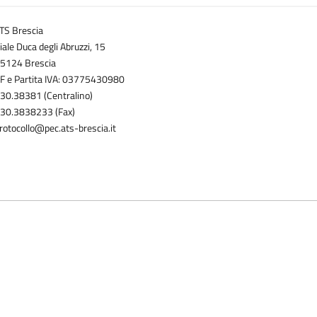
TS Brescia
iale Duca degli Abruzzi, 15
5124 Brescia
F e Partita IVA: 03775430980
30.38381 (Centralino)
30.3838233 (Fax)
rotocollo@pec.ats-brescia.it