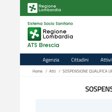
Salta al contenuto principale
Agenzia
Cittadini
Attivi
Home
/
Atti
/
SOSPENSIONE QUALIFICA UP
SOSPENS