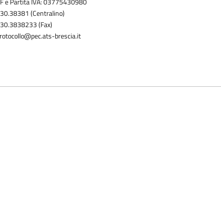
F e Partita IVA: 03775430980
30.38381 (Centralino)
30.3838233 (Fax)
rotocollo@pec.ats-brescia.it