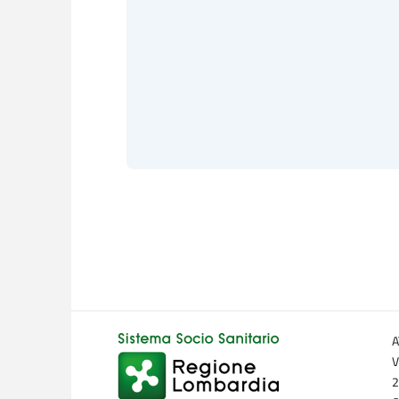
A
V
2