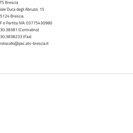
TS Brescia
iale Duca degli Abruzzi, 15
5124 Brescia
F e Partita IVA: 03775430980
30.38381 (Centralino)
30.3838233 (Fax)
rotocollo@pec.ats-brescia.it