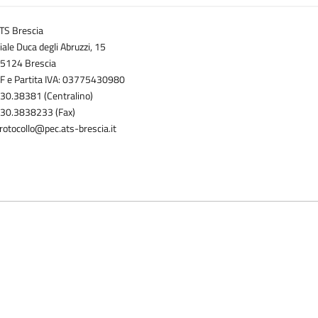
TS Brescia
iale Duca degli Abruzzi, 15
5124 Brescia
F e Partita IVA: 03775430980
30.38381 (Centralino)
30.3838233 (Fax)
rotocollo@pec.ats-brescia.it