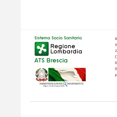
A
V
2
C
0
0
p