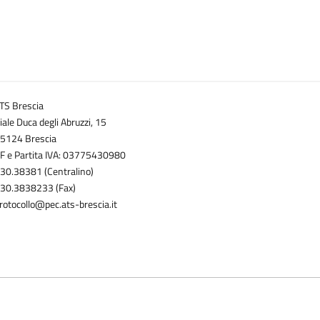
TS Brescia
iale Duca degli Abruzzi, 15
5124 Brescia
F e Partita IVA: 03775430980
30.38381 (Centralino)
30.3838233 (Fax)
rotocollo@pec.ats-brescia.it