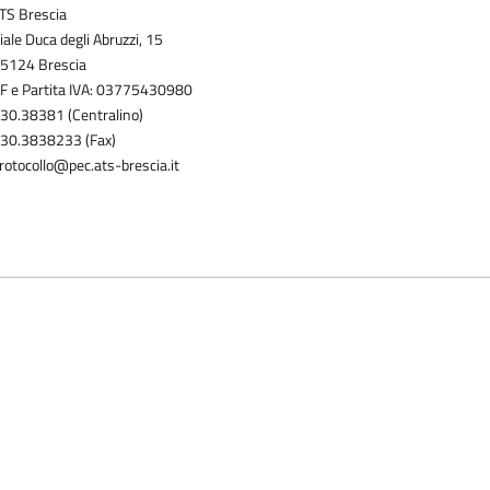
TS Brescia
iale Duca degli Abruzzi, 15
5124 Brescia
F e Partita IVA: 03775430980
30.38381 (Centralino)
30.3838233 (Fax)
rotocollo@pec.ats-brescia.it