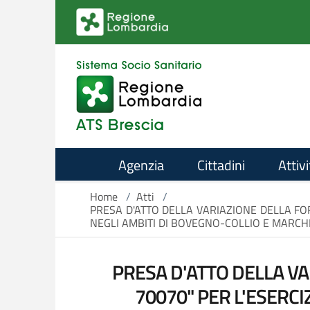
Salta al contenuto principale
Agenzia
Cittadini
Attivi
Home
/
Atti
/
PRESA D'ATTO DELLA VARIAZIONE DELLA FORM
NEGLI AMBITI DI BOVEGNO-COLLIO E MARCH
PRESA D'ATTO DELLA VA
70070" PER L'ESERCI