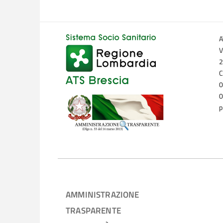
A
V
2
C
0
0
p
AMMINISTRAZIONE
TRASPARENTE