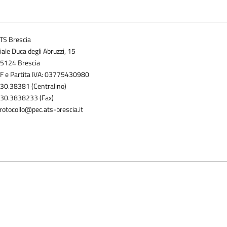
TS Brescia
iale Duca degli Abruzzi, 15
5124 Brescia
F e Partita IVA: 03775430980
30.38381 (Centralino)
30.3838233 (Fax)
rotocollo@pec.ats-brescia.it