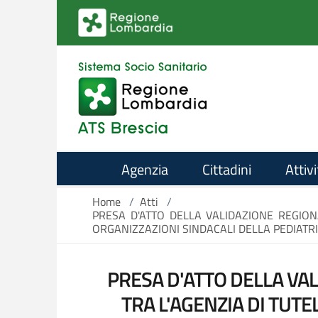
Salta al contenuto principale
Agenzia
Cittadini
Attivi
Home
/
Atti
/
PRESA D'ATTO DELLA VALIDAZIONE REGIONA
ORGANIZZAZIONI SINDACALI DELLA PEDIATRIA
PRESA D'ATTO DELLA VA
TRA L'AGENZIA DI TUTE