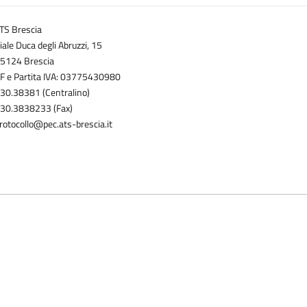
TS Brescia
iale Duca degli Abruzzi, 15
5124 Brescia
F e Partita IVA: 03775430980
30.38381 (Centralino)
30.3838233 (Fax)
rotocollo@pec.ats-brescia.it