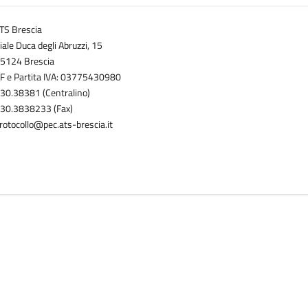
TS Brescia
iale Duca degli Abruzzi, 15
5124 Brescia
F e Partita IVA: 03775430980
30.38381 (Centralino)
30.3838233 (Fax)
rotocollo@pec.ats-brescia.it