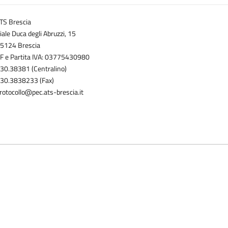
TS Brescia
iale Duca degli Abruzzi, 15
5124 Brescia
F e Partita IVA: 03775430980
30.38381 (Centralino)
30.3838233 (Fax)
rotocollo@pec.ats-brescia.it