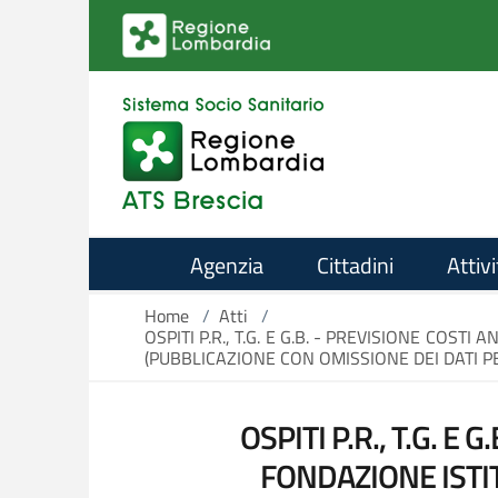
Salta al contenuto principale
Agenzia
Cittadini
Attivi
Home
/
Atti
/
OSPITI P.R., T.G. E G.B. - PREVISIONE COS
(PUBBLICAZIONE CON OMISSIONE DEI DATI P
OSPITI P.R., T.G. E
FONDAZIONE ISTIT