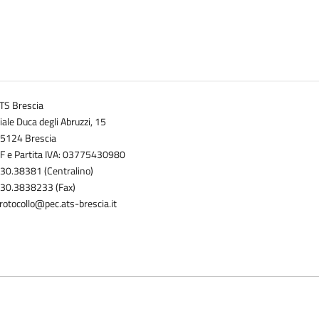
TS Brescia
iale Duca degli Abruzzi, 15
5124 Brescia
F e Partita IVA: 03775430980
30.38381 (Centralino)
30.3838233 (Fax)
rotocollo@pec.ats-brescia.it