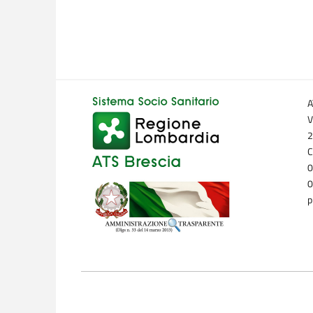
A
V
2
C
0
0
p