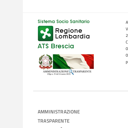
A
V
2
C
0
0
p
AMMINISTRAZIONE
TRASPARENTE