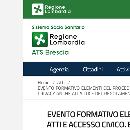
Salta al contenuto principale
Agenzia
Cittadini
Attivi
Home
/
Atti
/
EVENTO FORMATIVO ELEMENTI DEL PROCEDIM
PRIVACY ANCHE ALLA LUCE DEL REGOLAMENT
EVENTO FORMATIVO EL
ATTI E ACCESSO CIVICO