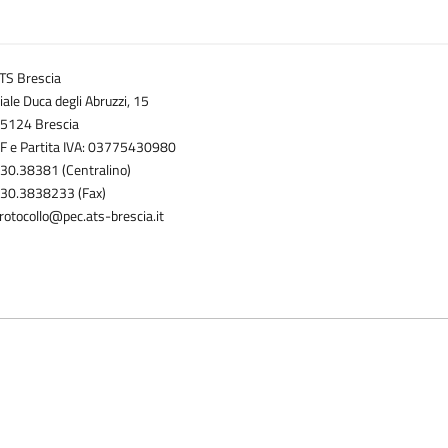
TS Brescia
iale Duca degli Abruzzi, 15
5124 Brescia
F e Partita IVA: 03775430980
30.38381 (Centralino)
30.3838233 (Fax)
rotocollo@pec.ats-brescia.it