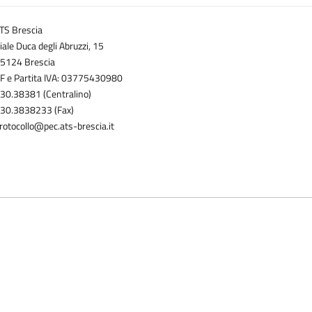
TS Brescia
iale Duca degli Abruzzi, 15
5124 Brescia
F e Partita IVA: 03775430980
30.38381 (Centralino)
30.3838233 (Fax)
rotocollo@pec.ats-brescia.it