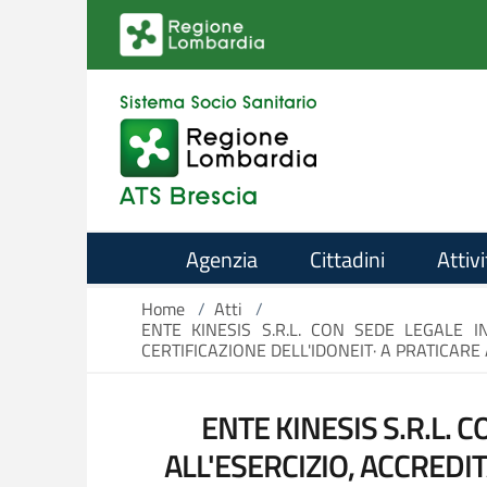
Salta al contenuto principale
Agenzia
Cittadini
Attivi
Home
/
Atti
/
ENTE KINESIS S.R.L. CON SEDE LEGALE I
CERTIFICAZIONE DELL'IDONEIT· A PRATICARE
ENTE KINESIS S.R.L. C
ALL'ESERCIZIO, ACCREDI