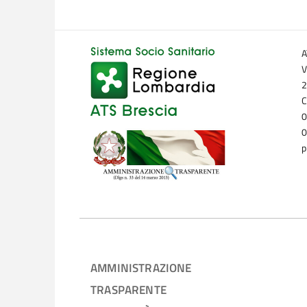
A
V
2
C
0
0
p
AMMINISTRAZIONE
TRASPARENTE