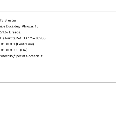
TS Brescia
iale Duca degli Abruzzi, 15
5124 Brescia
F e Partita IVA: 03775430980
30.38381 (Centralino)
30.3838233 (Fax)
rotocollo@pec.ats-brescia.it