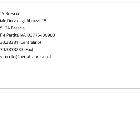
TS Brescia
iale Duca degli Abruzzi, 15
5124 Brescia
F e Partita IVA: 03775430980
30.38381 (Centralino)
30.3838233 (Fax)
rotocollo@pec.ats-brescia.it