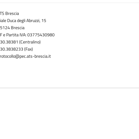
TS Brescia
iale Duca degli Abruzzi, 15
5124 Brescia
F e Partita IVA: 03775430980
30.38381 (Centralino)
30.3838233 (Fax)
rotocollo@pec.ats-brescia.it