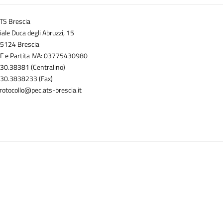
TS Brescia
iale Duca degli Abruzzi, 15
5124 Brescia
F e Partita IVA: 03775430980
30.38381 (Centralino)
30.3838233 (Fax)
rotocollo@pec.ats-brescia.it