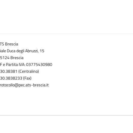
TS Brescia
iale Duca degli Abruzzi, 15
5124 Brescia
F e Partita IVA: 03775430980
30.38381 (Centralino)
30.3838233 (Fax)
rotocollo@pec.ats-brescia.it