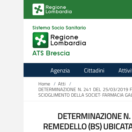
Salta al contenuto principale
Agenzia
Cittadini
Attivi
Home
/
Atti
/
DETERMINAZIONE N. 241 DEL 25/03/2019 F
SCIOGLIMENTO DELLA SOCIET· FARMACIA GAL
DETERMINAZIONE N. 
REMEDELLO (BS) UBICATA