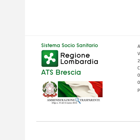
A
V
2
C
0
0
p