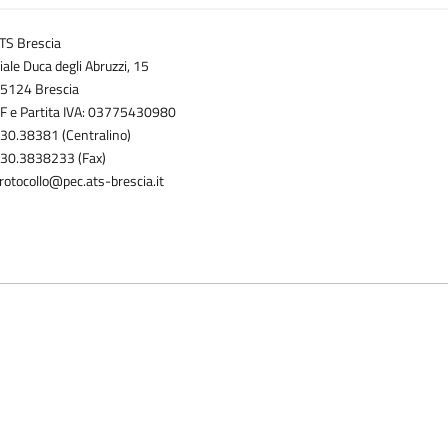
TS Brescia
iale Duca degli Abruzzi, 15
5124 Brescia
F e Partita IVA: 03775430980
30.38381 (Centralino)
30.3838233 (Fax)
rotocollo@pec.ats-brescia.it