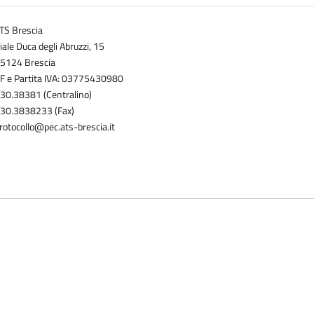
TS Brescia
iale Duca degli Abruzzi, 15
5124 Brescia
F e Partita IVA: 03775430980
30.38381 (Centralino)
30.3838233 (Fax)
rotocollo@pec.ats-brescia.it