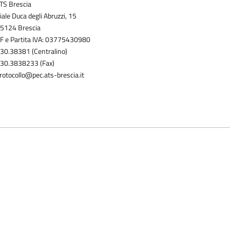
TS Brescia
iale Duca degli Abruzzi, 15
5124 Brescia
F e Partita IVA: 03775430980
30.38381 (Centralino)
30.3838233 (Fax)
rotocollo@pec.ats-brescia.it