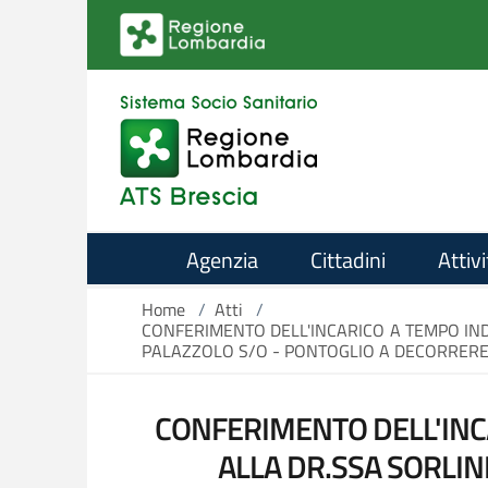
Salta al contenuto principale
Agenzia
Cittadini
Attivi
Home
/
Atti
/
CONFERIMENTO DELL'INCARICO A TEMPO IND
PALAZZOLO S/O - PONTOGLIO A DECORRERE 
CONFERIMENTO DELL'INCA
ALLA DR.SSA SORLIN