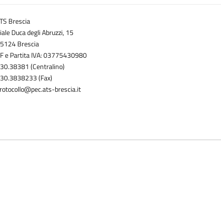
TS Brescia
iale Duca degli Abruzzi, 15
5124 Brescia
F e Partita IVA: 03775430980
30.38381 (Centralino)
30.3838233 (Fax)
rotocollo@pec.ats-brescia.it