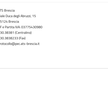
TS Brescia
iale Duca degli Abruzzi, 15
5124 Brescia
F e Partita IVA: 03775430980
30.38381 (Centralino)
30.3838233 (Fax)
rotocollo@pec.ats-brescia.it