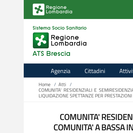
Salta al contenuto principale
Agenzia
Cittadini
Attivi
Home
/
Atti
/
COMUNITA' RESIDENZIALI E SEMIRESIDENZI
LIQUIDAZIONE SPETTANZE PER PRESTAZIONI 
COMUNITA' RESIDENZ
COMUNITA' A BASSA I