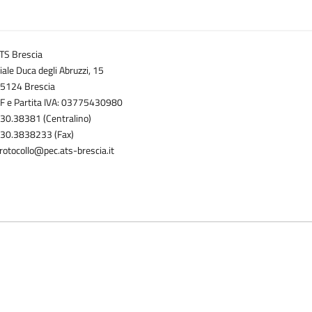
TS Brescia
iale Duca degli Abruzzi, 15
5124 Brescia
F e Partita IVA: 03775430980
30.38381 (Centralino)
30.3838233 (Fax)
rotocollo@pec.ats-brescia.it