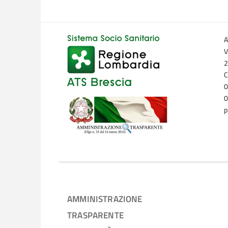
A
V
2
C
0
0
p
AMMINISTRAZIONE
TRASPARENTE