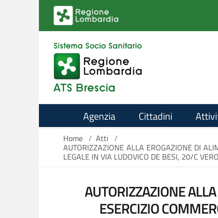
Salta al contenuto principale
Agenzia
Cittadini
Attivi
Home
/
Atti
/
AUTORIZZAZIONE ALLA EROGAZIONE DI ALIME
LEGALE IN VIA LUDOVICO DE BESI, 20/C VE
AUTORIZZAZIONE ALLA 
ESERCIZIO COMMERCI