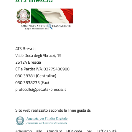
ATS Brescia
Viale Duca degli Abruzzi, 15
25124 Brescia
CF e Partita IVA: 03775430980
030.38381 (Centralino)
030.3838233 (Fax)
protocollo@pec.ats-brescia.it
Sito web realizzato secondo le linee guida di:
Aderiamo allo standard HONcode per l'affidabilità