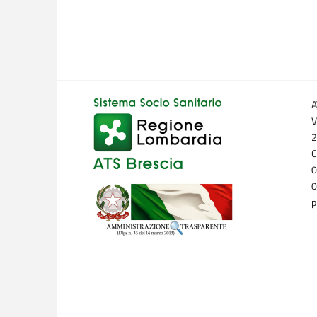
A
V
2
C
0
0
p