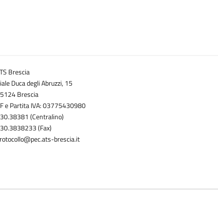
TS Brescia
iale Duca degli Abruzzi, 15
5124 Brescia
F e Partita IVA: 03775430980
30.38381 (Centralino)
30.3838233 (Fax)
rotocollo@pec.ats-brescia.it