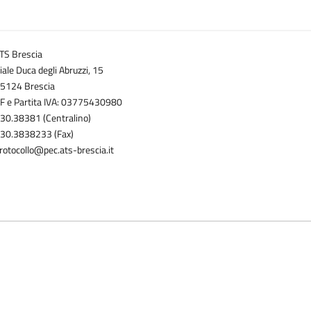
TS Brescia
iale Duca degli Abruzzi, 15
5124 Brescia
F e Partita IVA: 03775430980
30.38381 (Centralino)
30.3838233 (Fax)
rotocollo@pec.ats-brescia.it