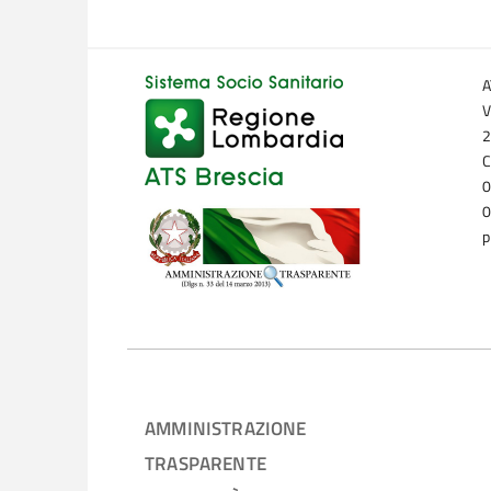
A
V
2
C
0
0
p
AMMINISTRAZIONE
TRASPARENTE