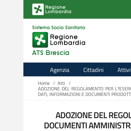
Salta al contenuto principale
Agenzia
Cittadini
Attivi
Home
/
Atti
/
ADOZIONE DEL REGOLAMENTO PER L?ESERCIZ
DATI, INFORMAZIONI E DOCUMENTI PRODOTTI
ADOZIONE DEL REGOLA
DOCUMENTI AMMINISTRATI